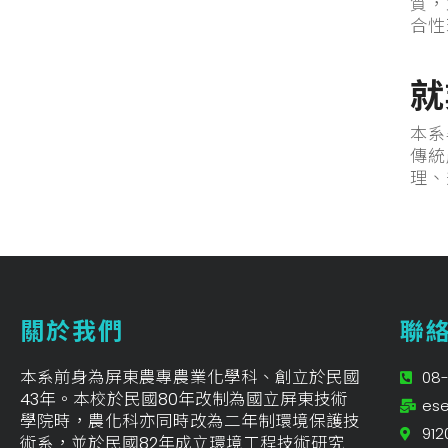
質，
合性
就
本系
傳統
理、
關於我們
聯
本系前身為屏東農專農業化學科、創立於民國
08-
43年。本校於民國80年改制為國立屏東技術
ese
學院時，農化科亦同時改為二年制環境保護技
91
術系，並於民國82年成立環境工程技術研究