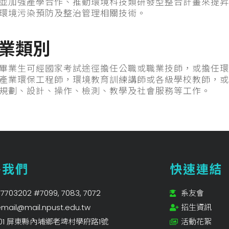
並加強產學合作、推動環境科技類研發型整合計畫來提昇
環境污染預防及整治管理相關技術。
業類別
畢業生可經國家考試途徑擔任公職或職業技師，或擔任環
產業環保工程師，環境教育訓練講師或各級學校教師，或
規劃、設計、操作、檢測、教學及社會服務等工作。
絡我們
快速連結
7703202 #7099, 7083, 7072
系友會
mail@mail.npust.edu.tw
招生資訊
201 屏東縣內埔鄉老埤村學府路1號
活動花絮