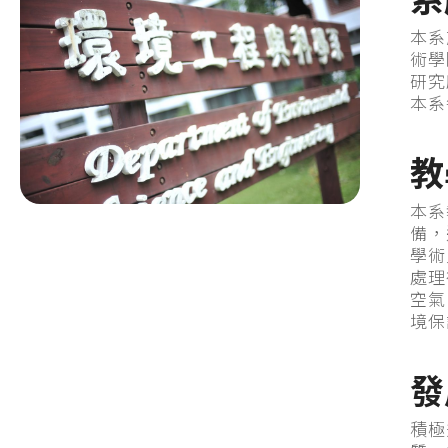
系
本系
術學
研究
本系
教
本系
備，
學術
處理
空氣
境保
發
積極