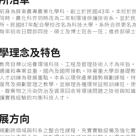
所沿革
前身為屏東農專農業化學科、創立於民國43年。本校於民
院時，農化科亦同時改為二年制環境保護技術系，並於民
所。民國87年配合學校改名為科技大學，系所合併更名
每年招收日間部四技、碩士及博士班各一班；進修部碩士
學理念及特色
教育目標以培養環境科技、工程及管理技術人才為宗旨。
通識和專業並重，國內及國際接軌。除著重大學部基礎教
人才訓練為發展重點。本系以環保產業趨勢規劃課程，特
復育及規劃管理之教學，並辦理各種環保証照訓練班，使
、廢棄物之污染防治及資源回收等環境問題之技術與知識
護實務經驗的均衡科技人才。
展方向
規劃跨領域與科系之整合性課程，充實實驗設備及強化實