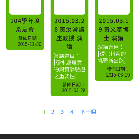
104學年度
2015.03.2
2015.03.1
系友會
8 黃汝常講
9 黃文彥博
座教授 演
士 演講
發佈日期：
2015-11-30
講
演講題目：
[環保科系的
演講題目：
挑戰新出路]
[廢水處理實
發佈日期：
物與實驗驗證
2015-03-19
之重要性]
發佈日期：
2015-03-28
1
2
3
4
下一個