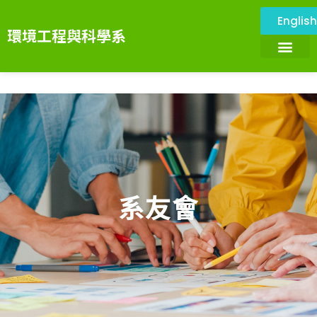
Englis
環境工程與科學系
關於本系
環境與設施
系所成員
課程資訊
系務資訊
畢業展望
環境科技服務中心
系友會