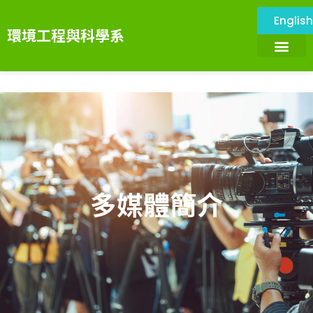
Englis
環境工程與科學系
關於本系
環境與設施
系所成員
課程資訊
系務資訊
畢業展望
環境科技服務中心
多媒體簡介