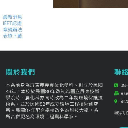
最新消息
IEET認證
章規辦法
表單下載
關於我們
聯
本系前身為屏東農專農業化學科、創立於民國
08-
43年。本校於民國80年改制為國立屏東技術
ese
學院時，農化科亦同時改為二年制環境保護技
91
術系，並於民國82年成立環境工程技術研究
所。民國87年配合學校改名為科技大學，系
歡迎加
所合併更名為環境工程與科學系。