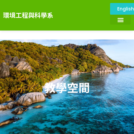
Englis
環境工程與科學系
關於本系
環境與設施
系所成員
課程資訊
系務資訊
畢業展望
環境科技服務中心
教學空間