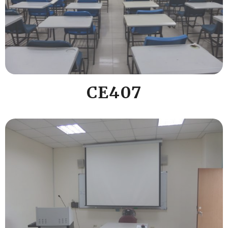
CE407