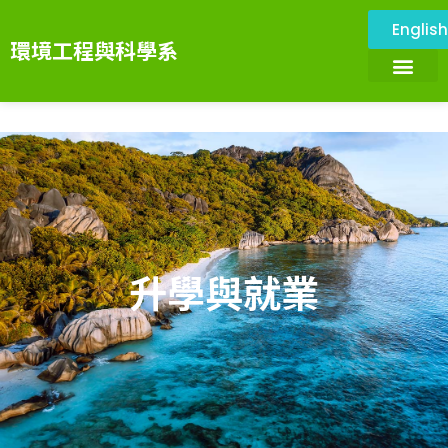
Englis
環境工程與科學系
關於本系
環境與設施
系所成員
課程資訊
系務資訊
畢業展望
環境科技服務中心
升學與就業