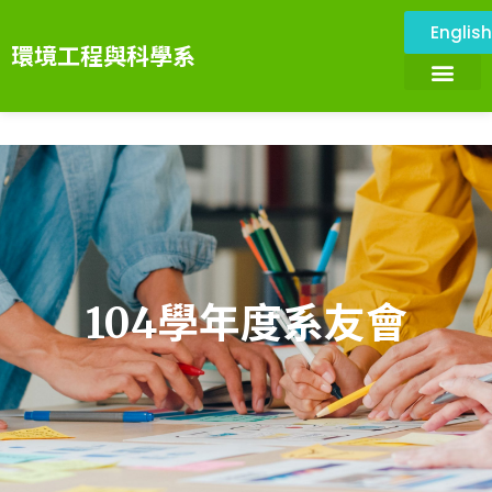
Englis
環境工程與科學系
關於本系
環境與設施
系所成員
課程資訊
系務資訊
畢業展望
環境科技服務中心
104學年度系友會