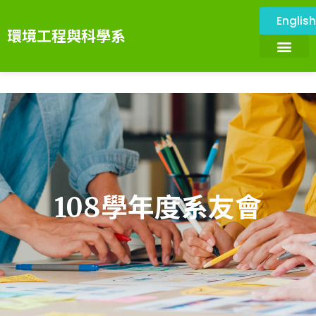
Englis
環境工程與科學系
關於本系
環境與設施
系所成員
課程資訊
系務資訊
畢業展望
環境科技服務中心
108學年度系友會