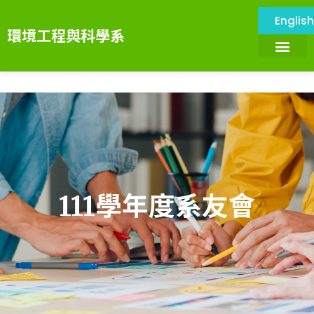
Englis
環境工程與科學系
關於本系
環境與設施
系所成員
課程資訊
系務資訊
畢業展望
環境科技服務中心
111學年度系友會