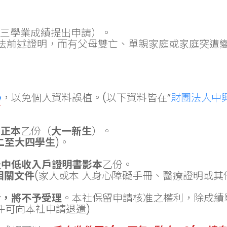
以高三學業成績提出申請）。
法前述證明，而有父母雙亡、單親家庭或家庭突遭
e
，以免個人資料誤植。(以下資料皆在”
財團法人中
單正本
乙份（
大一新生
）。
二至大四學生
)。
及中低收入戶證明書影本
乙份。
相關文件
(家人或本 人身心障礙手冊、醫療證明或其
者，將不予受理
。本社保留申請核准之權利，除成績
件可向本社申請退還)