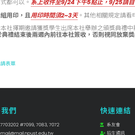
方式都可以。
系上收件至9/24下午5點止，9/25請
指組用印，且
用印時間須2~3天
。其他相關規定請看
由本社擇期邀請獲獎學生出席本社舉辦之頒獎典禮中
於典禮結束後兩週內前往本社簽收，否則視同放棄獎
申請表單
絡我們
快速連結
7703202 #7099, 7083, 7072
系友會
mail@mail.npust.edu.tw
招生資訊