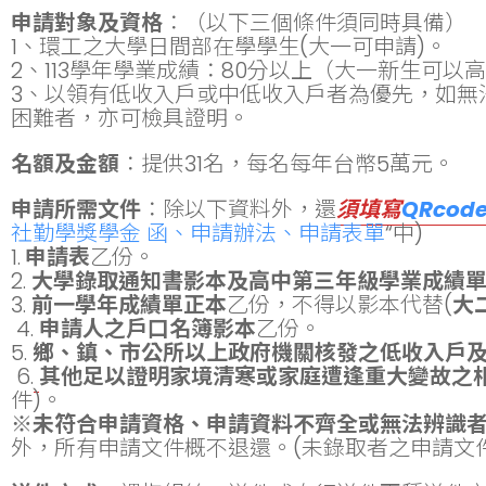
申請對象及資格
：（以下三個條件須同時具備）
1、環工之大學日間部在學學生(大一可申請)。
2、113學年學業成績：80分以上（大一新生可
3、以領有低收入戶或中低收入戶者為優先，如無
困難者，亦可檢具證明。
名額及金額
：提供31名，每名每年台幣5萬元。
申請所需文件
：除以下資料外，還
須填寫
QRcod
社勤學獎學金 函、申請辦法、申請表單
“中)
1.
申請表
乙份。
2.
大學錄取通知書影本及高中第三年級學業成績
3.
前一學年成績單正本
乙份，不得以影本代替(
大
4.
申請人之戶口名簿影本
乙份。
5.
鄉、鎮、市公所以上政府機關核發之低收入戶
6.
其他足以證明家境清寒或家庭遭逢重大變故之
件)。
※
未符合申請資格、申請資料不齊全或無法辨識
外，所有申請文件概不退還。(未錄取者之申請文