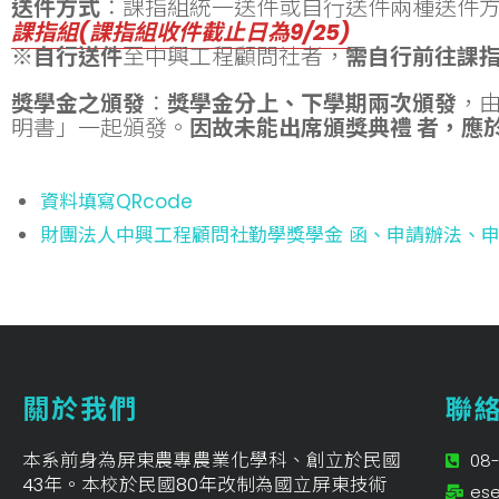
送件方式
：課指組統一送件或自行送件兩種送件
課指組(課指組收件截止日為9/25)
※
自行送件
至中興工程顧問社者，
需自行前往課
獎學金之頒發
：
獎學金分上、下學期兩次頒發
，
明書」一起頒發。
因故未能出席頒獎典禮 者，應
資料填寫QRcode
財團法人中興工程顧問社勤學獎學金 函、申請辦法、
關於我們
聯
本系前身為屏東農專農業化學科、創立於民國
08-
43年。本校於民國80年改制為國立屏東技術
ese