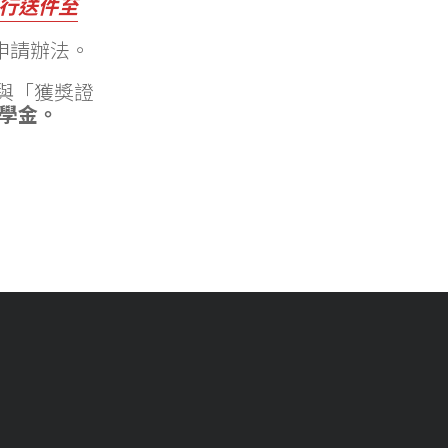
自行送件至
申請辦法。
與「獲獎證
學金。