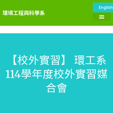
Englis
環境工程與科學系
關於本系
環境與設施
系所成員
課程資訊
系務資訊
畢業展望
環境科技服務中心
【校外實習】 環工系
114學年度校外實習媒
合會