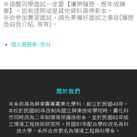
※提醒同學面試一定要【攜帶履歷、歷年成績
單】。如有證照或是其他資料需帶影本。
※欲參加實習面試，請先準備好面試之事宜(履歷
及自我介紹…等等)。
個人簡歷表-空白
關於我們
本系前身為屏東農專農業化學科、創立於民國43年。
本校於民國80年改制為國立屏東技術學院時，農化科
亦同時改為二年制環境保護技術系，並於民國82年成
立環境工程技術研究所。民國87年配合學校改名為科
技大學，系所合併更名為環境工程與科學系。