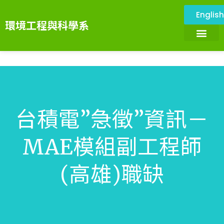
Englis
環境工程與科學系
關於本系
環境與設施
系所成員
課程資訊
系務資訊
畢業展望
環境科技服務中心
台積電”急徵”資訊－
MAE模組副工程師
(高雄)職缺