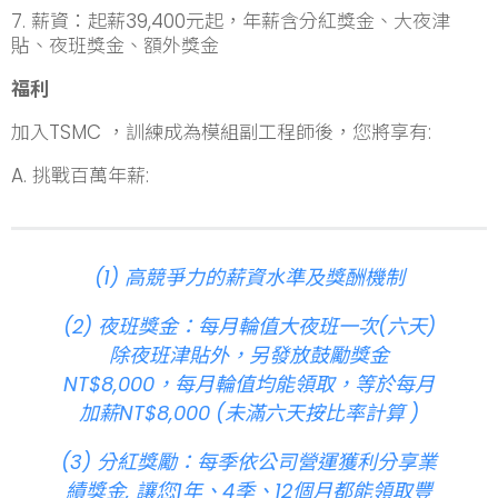
7. 薪資：起薪39,400元起，年薪含分紅獎金、大夜津
貼、夜班獎金、額外獎金
福利
加入TSMC ，訓練成為模組副工程師後，您將享有:
A. 挑戰百萬年薪:
(1) 高競爭力的薪資水準及獎酬機制
(2) 夜班獎金：每月輪值大夜班一次(六天)
除夜班津貼外，另發放鼓勵獎金
NT$8,000，每月輪值均能領取，等於每月
加薪NT$8,000 (未滿六天按比率計算 )
(3) 分紅獎勵：每季依公司營運獲利分享業
績獎金, 讓您1年、4季、12個月都能領取豐