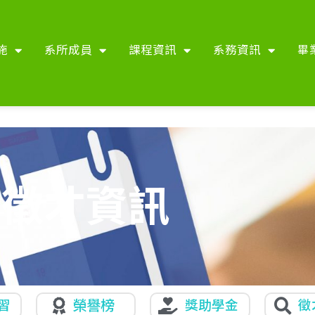
施
系所成員
課程資訊
系務資訊
畢
徵才資訊
習
榮譽榜
獎助學金
徵