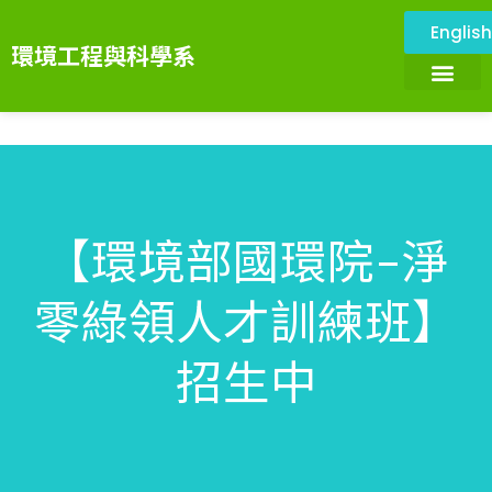
Englis
環境工程與科學系
關於本系
環境與設施
系所成員
課程資訊
系務資訊
畢業展望
環境科技服務中心
【環境部國環院-淨
零綠領人才訓練班】
招生中