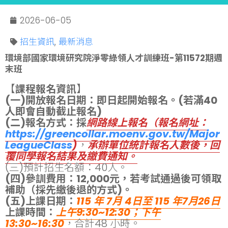
2026-06-05
招生資訊
,
最新消息
環境部國家環境研究院淨零綠領人才訓練班-第11572期週
末班
【
課程報名資訊
】
(一)開放報名日期：即日起開始報名。(若滿40
人即會自動截止報名)
(二)報名方式：採
網路線上報名（報名網址：
https://greencollar.moenv.gov.tw/Major
LeagueClass
)
，
承辦單位統計報名人數後，回
覆同學報名結果及繳費通知。
(三)預計招生名額：40人。
(四)參訓費用：12,000元，若考試通過後可領取
補助（採先繳後退的方式)。
(五)上課日期：
115 年 7月 4日至 115 年7月26日
上課時間：
上午9:30~12:30；下午
13:30~16:30
，合計48 小時。