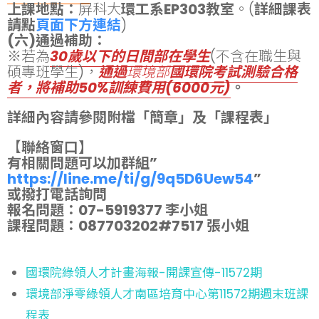
上課地點：
屏科大
環工系EP303教室
。(
詳細課表
請點
頁面下方連結
)
(六)通過補助：
※若為
30歲以下的日間部在學生
(不含在職生與
碩專班學生)，
通過
環境部
國環院考試測驗合格
者，將補助50%訓練費用(6000元)
。
詳細內容請參閱附檔「簡章」及「課程表」
【
聯絡窗口】
有相關問題可以加群組”
https://line.me/ti/g/9q5D6Uew54
”
或撥打電話詢問
報名問題：07-5919377 李小姐
課程問題：087703202#7517 張小姐
國環院綠領人才計畫海報-開課宣傳-11572期
環境部淨零綠領人才南區培育中心第11572期週末班課
程表