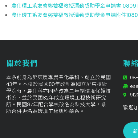
農化環工系友會鄭雙福教授清勤獎助學金申請書108091
農化環工系友會鄭雙福教授清勤獎助學金申請附件10809
關於我們
聯
本系前身為屏東農專農業化學科、創立於民國
08-
43年。本校於民國80年改制為國立屏東技術
ese
學院時，農化科亦同時改為二年制環境保護技
91
術系，並於民國82年成立環境工程技術研究
所。民國87年配合學校改名為科技大學，系
歡迎加
所合併更名為環境工程與科學系。
新