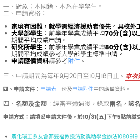
一、對象：本國籍、本系在學學生。
二、申請資格：
家境有困難，就學需經濟援助者優先
。
具校外
大學部學生
：前學年學業成績平均
70分(含)以
期間平均成績申請。
研究所學生
：前學年學業成績平均
80分(含)以
期間平均成績參考大學部學生標準申請。
申請應備資料
請參考
附件
。
三、申請期間為每年9月20日至10月18日止。
本次
四、申請文件
：
申請表
一份及
申請附件
中的應備資料。
四、
名額及金額
：經審查通過後，錄取
兩名
，
該
申請方式：請填妥申請文件後，於10/31(五)下午5點前
農化環工系友會鄭雙福教授清勤獎助學金辦法1080919