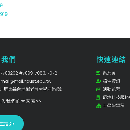
9
19
絡我們
快速連結
7703202 #7099, 7083, 7072
系友會
mail@mail.npust.edu.tw
招生資訊
201 屏東縣內埔鄉老埤村學府路1號
活動花絮
環境科技服務
入我們的大家庭^^
工學院學程
生指引